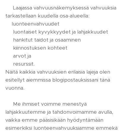
🙏 Laajassa vahvuusnäkemyksessä vahvuuksia
tarkastellaan kuudella osa-alueella:
💎luonteenvahvuudet
🔷 luontaiset kyvykkyydet ja lahjakkuudet
📒 hankitut taidot ja osaaminen
❔ kiinnostuksen kohteet
⚖ arvot ja
👫 resurssit.
Näitä kaikkia vahvuuksien erilaisia lajeja olen
esitellyt aiemmissa blogipostauksissani tänä
vuonna.
❗ Me ihmiset voimme menestyä
lahjakkuutemme ja tahdonvoimamme avulla,
vaikka emme pääsisikään hyödyntämään
esimerkiksi luonteenvahvuuksiamme emmekä