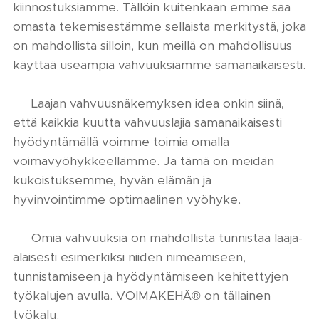
kiinnostuksiamme. Tällöin kuitenkaan emme saa
omasta tekemisestämme sellaista merkitystä, joka
on mahdollista silloin, kun meillä on mahdollisuus
käyttää useampia vahvuuksiamme samanaikaisesti.
🙏 Laajan vahvuusnäkemyksen idea onkin siinä,
että kaikkia kuutta vahvuuslajia samanaikaisesti
hyödyntämällä voimme toimia omalla
voimavyöhykkeellämme. Ja tämä on meidän
kukoistuksemme, hyvän elämän ja
hyvinvointimme optimaalinen vyöhyke.
❗ Omia vahvuuksia on mahdollista tunnistaa laaja-
alaisesti esimerkiksi niiden nimeämiseen,
tunnistamiseen ja hyödyntämiseen kehitettyjen
työkalujen avulla. VOIMAKEHÄ® on tällainen
työkalu.