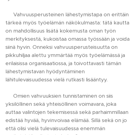
✔ Vahvuusperusteinen lähestymistapa on erittäin
tärkeä myös työelämän näkökulmasta: tätä kautta
on mahdollisuus lisätä kokemusta oman työn
merkityksestä, kukoistaa omassa työssään ja voida
siinä hyvin. Onneksi vahvuusperusteisuutta on
pikkuhiljaa alettu ymmärtää myös työelämässä ja
erilaisissa organisaatiossa, ja toivottavasti tämän
lähestymistavan hyödyntäminen
lähitulevaisuudessa vielä rutkasti lisääntyy.
✔ Omien vahvuuksien tunnistaminen on siis
yksilöllinen sekä yhteisöllinen voimavara, joka
auttaa valintojen tekemisessä sekä parhaimmillaan
edistää hyvää, hyvinvoivaa elämää. Sillä sekä on jo
että olisi vielä tulevaisuudessa enemmän