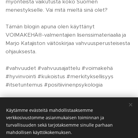
myönteistä vaikutusta koko Suomen
menestykselle. Vai mitä mieltä sinä olet?
Tämän blogin apuna olen käyttänyt
VOIMAKEHÄ®-valmentajien lisenssimateriaalia ja
Marjo Katajiston väitöskirjaa vahvuusperusteisesta
ohjauksesta.
#vahvuudet #vahvuusajattelu #voimakehä
#hyvinvointi #kukoistus #merkityksellisyys
#itsetuntemus #positiivinenpsykologia
Share
Käytämme evästeitä mahdollistaaksemme
verkkosivustomme asianmukaisen toiminnan ja
turvallisuuden sekä tarjotaksemme sinulle parhaan
mahdollisen käyttökokemuksen.