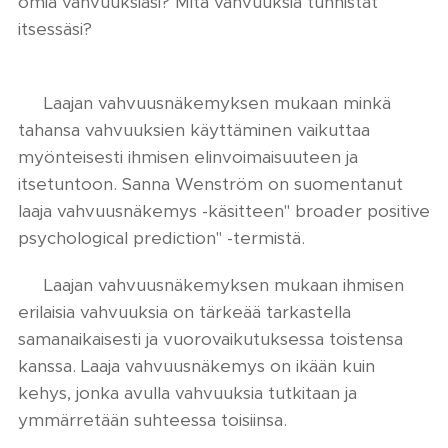
omia vahvuuksiasi? Mitä vahvuuksia tunnistat
itsessäsi?
🙏 Laajan vahvuusnäkemyksen mukaan minkä
tahansa vahvuuksien käyttäminen vaikuttaa
myönteisesti ihmisen elinvoimaisuuteen ja
itsetuntoon. Sanna Wenström on suomentanut
laaja vahvuusnäkemys -käsitteen" broader positive
psychological prediction" -termistä.
🙏 Laajan vahvuusnäkemyksen mukaan ihmisen
erilaisia vahvuuksia on tärkeää tarkastella
samanaikaisesti ja vuorovaikutuksessa toistensa
kanssa. Laaja vahvuusnäkemys on ikään kuin
kehys, jonka avulla vahvuuksia tutkitaan ja
ymmärretään suhteessa toisiinsa.