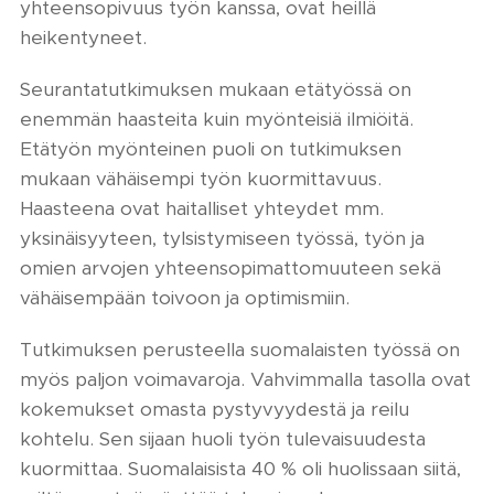
yhteensopivuus työn kanssa, ovat heillä
heikentyneet.
Seurantatutkimuksen mukaan etätyössä on
enemmän haasteita kuin myönteisiä ilmiöitä.
Etätyön myönteinen puoli on tutkimuksen
mukaan vähäisempi työn kuormittavuus.
Haasteena ovat haitalliset yhteydet mm.
yksinäisyyteen, tylsistymiseen työssä, työn ja
omien arvojen yhteensopimattomuuteen sekä
vähäisempään toivoon ja optimismiin.
Tutkimuksen perusteella suomalaisten työssä on
myös paljon voimavaroja. Vahvimmalla tasolla ovat
kokemukset omasta pystyvyydestä ja reilu
kohtelu. Sen sijaan huoli työn tulevaisuudesta
kuormittaa. Suomalaisista 40 % oli huolissaan siitä,