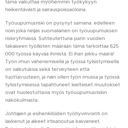
tämä vaikuttaa myöhemmin työkykyyn
heikentävästi ja sairauspoissaoloina.
Työuupumusriski on pysynyt samana: edelleen
noin joka neljäs suomalainen on työuupumuksen
riskiryhmässä. Suhteutettuna parin vuoden
takaiseen työllisten määrään tämä tarkoittaa 625
000 työssä käyvää ihmistä. Ei ihan pikku määrä!
Työn imun vähenemisellä ja työssä tylsistymisellä
on vaikutuksia sekä terveyteen että
tuottavuuteen, ja näin ollen työn imussa ja työssä
tylsistymisessä tapahtuneet kielteiset muutokset
ovat huolestuttavia myös työuupumusriskin
näkökulmasta.
Johtajien ja esihenkilöiden työhyvinvointi on
laskenut ja aikeet irtisanoutua kasvaneet.