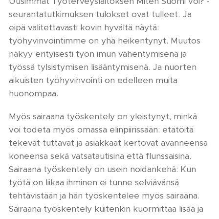
Uusimmat Työterveyslaitoksen Miten Suomi voi? -
seurantatutkimuksen tulokset ovat tulleet. Ja
eipä valitettavasti kovin hyvältä näytä:
työhyvinvointimme on yhä heikentynyt. Muutos
näkyy erityisesti työn imun vähentymisenä ja
työssä tylsistymisen lisääntymisenä. Ja nuorten
aikuisten työhyvinvointi on edelleen muita
huonompaa.
Myös sairaana työskentely on yleistynyt, minkä
voi todeta myös omassa elinpiirissään: etätöitä
tekevät tuttavat ja asiakkaat kertovat avanneensa
koneensa sekä vatsatautisina että flunssaisina.
Sairaana työskentely on usein noidankehä: Kun
työtä on liikaa ihminen ei tunne selviävänsä
tehtävistään ja hän työskentelee myös sairaana.
Sairaana työskentely kuitenkin kuormittaa lisää ja