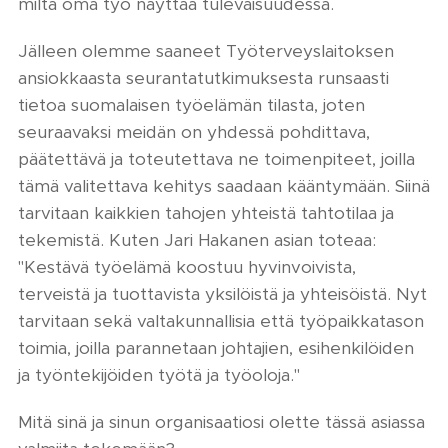
miltä oma työ näyttää tulevaisuudessa.
Jälleen olemme saaneet Työterveyslaitoksen
ansiokkaasta seurantatutkimuksesta runsaasti
tietoa suomalaisen työelämän tilasta, joten
seuraavaksi meidän on yhdessä pohdittava,
päätettävä ja toteutettava ne toimenpiteet, joilla
tämä valitettava kehitys saadaan kääntymään. Siinä
tarvitaan kaikkien tahojen yhteistä tahtotilaa ja
tekemistä. Kuten Jari Hakanen asian toteaa:
"Kestävä työelämä koostuu hyvinvoivista,
terveistä ja tuottavista yksilöistä ja yhteisöistä. Nyt
tarvitaan sekä valtakunnallisia että työpaikkatason
toimia, joilla parannetaan johtajien, esihenkilöiden
ja työntekijöiden työtä ja työoloja."
Mitä sinä ja sinun organisaatiosi olette tässä asiassa