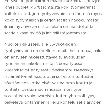
Erityisesti työn liiallinen määrä kuormittaa johtajia:
lähes puolet (46 %) johtajista koki työmääränsä
liiallisiksi. Johtajien työhyvinvointi on tärkeää myös
koko työyhteisön ja organisaation näkökulmasta:
ilman hyvinvoivia esihenkilöitä on mahdotonta
saada aikaan hyvää ja inhimillistä johtamista.
Nuorten aikuisten, alle 36-vuotiaiden,
työhyvinvointi on edelleen muita heikompaa, mikä
on erityisen huolestuttavaa tulevaisuuden
työelämän näkökulmasta. Nuoria työssä
kuormittavat erityisesti vähäisempi itsenäisyys,
riittämättömät haasteet ja sellaisten tunteiden
näyttäminen, jotka eivät vastaa omia koettuja
tunteita. Lisäksi muun muassa moni työn
sosiaalisista voimavaroista, kuten yhteisöllisyys,
palveleva johtaminen ja reilu kohtelu sekä arvojen