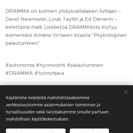
DRAMMA on kolmen yhdysvaltalaisen tutkijan –
David Newmanin, Louis Tayhin ja Ed Dienerin –
kehittämä malli. Lisätietoa DRAMMAsta löytyy
esimerkiksi Anniina Virtasen kirjasta "Psykologinen
palautuminen".
#autonomia #hyvinvointi #palautuminen
#DRAMMA #työnohjaus
Share
Käytämme evästeitä mahdollistaaksemme
verkkosivustomme asianmukaisen toiminnan ja
turvallisuuden sekä tarjotaksemme sinulle parhaan
mahdollisen käyttökokemuksen.
© 2023 Kaikki oikeudet pidätetään