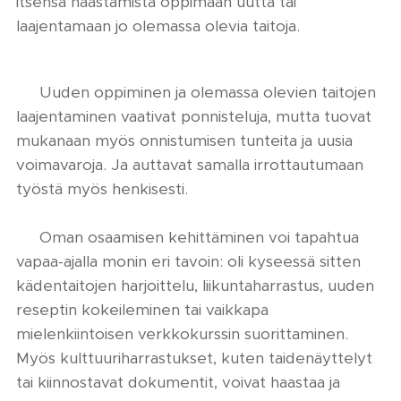
itsensä haastamista oppimaan uutta tai
laajentamaan jo olemassa olevia taitoja.
🔶 Uuden oppiminen ja olemassa olevien taitojen
laajentaminen vaativat ponnisteluja, mutta tuovat
mukanaan myös onnistumisen tunteita ja uusia
voimavaroja. Ja auttavat samalla irrottautumaan
työstä myös henkisesti.
🔶 Oman osaamisen kehittäminen voi tapahtua
vapaa-ajalla monin eri tavoin: oli kyseessä sitten
kädentaitojen harjoittelu, liikuntaharrastus, uuden
reseptin kokeileminen tai vaikkapa
mielenkiintoisen verkkokurssin suorittaminen.
Myös kulttuuriharrastukset, kuten taidenäyttelyt
tai kiinnostavat dokumentit, voivat haastaa ja