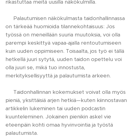
rikastuttaa meitä uusilla näkökulmilla.
🔶 Palautumisen näkökulmasta taidonhallinnassa
on tärkeää huomioida tilannekohtaisuus: Jos
työssä on meneillään suuria muutoksia, voi olla
parempi keskittyä vapaa-ajalla rentoutumiseen
kuin uuden oppimiseen. Toisaalta, jos työ ei tällä
hetkellä juuri sytytä, uuden taidon opettelu voi
olla juuri se, mikä tuo innostusta,
merkityksellisyyttä ja palautumista arkeen.
🔶 Taidonhallinnan kokemukset voivat olla myös
pieniä, yksittäisiä arjen hetkiä—kuten kiinnostavan
artikkelin lukeminen tai uuden podcastin
kuunteleminen. Jokainen pienikin askel vie
eteenpäin kohti omaa hyvinvointia ja työstä
palautumista.