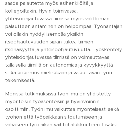
saada palautetta myös esihenkilöltä ja
kollegoiltakin. Hyvin toimivassa,
yhteisöohjautuvassa tiimissä myös välittömän
palautteen antaminen on helpompaa. Työnantajan
voi ollakin hyödyllisempää yksilön
itseohjautuvuuden sijaan tukea tiimien
itsenäisyyttä ja yhteisöohjautuvuutta. Työskentely
yhteisöohjautuvassa tiimissä on voimauttavaa:
tällaisella tiimillä on autonomiaa ja kyvykkyyttä
sekä kokemus mielekkään ja vaikuttavan työn
tekemisestä.
Monissa tutkimuksissa työn imu on yhdistetty
myönteisiin työasenteisiin ja hyvinvoinnin
osoittimiin. Työn imu vaikuttaa myönteisesti sekä
työhön että työpaikkaan sitoutumiseen ja
vähäiseen työpaikan vaihtohalukkuuteen. Lisäksi