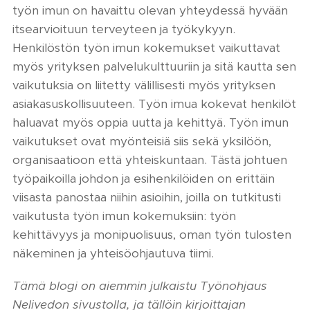
työn imun on havaittu olevan yhteydessä hyvään
itsearvioituun terveyteen ja työkykyyn.
Henkilöstön työn imun kokemukset vaikuttavat
myös yrityksen palvelukulttuuriin ja sitä kautta sen
vaikutuksia on liitetty välillisesti myös yrityksen
asiakasuskollisuuteen. Työn imua kokevat henkilöt
haluavat myös oppia uutta ja kehittyä. Työn imun
vaikutukset ovat myönteisiä siis sekä yksilöön,
organisaatioon että yhteiskuntaan. Tästä johtuen
työpaikoilla johdon ja esihenkilöiden on erittäin
viisasta panostaa niihin asioihin, joilla on tutkitusti
vaikutusta työn imun kokemuksiin: työn
kehittävyys ja monipuolisuus, oman työn tulosten
näkeminen ja yhteisöohjautuva tiimi.
Tämä blogi on aiemmin julkaistu Työnohjaus
Nelivedon sivustolla, ja tällöin kirjoittajan