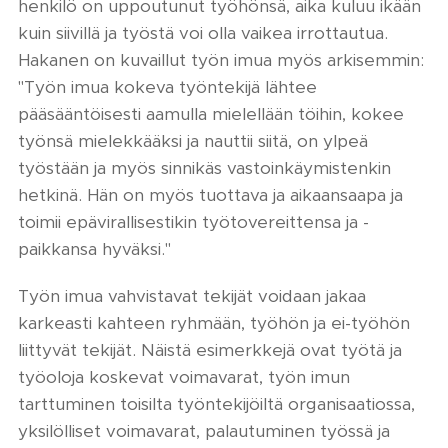
henkilö on uppoutunut työhönsä, aika kuluu ikään
kuin siivillä ja työstä voi olla vaikea irrottautua.
Hakanen on kuvaillut työn imua myös arkisemmin:
"Työn imua kokeva työntekijä lähtee
pääsääntöisesti aamulla mielellään töihin, kokee
työnsä mielekkääksi ja nauttii siitä, on ylpeä
työstään ja myös sinnikäs vastoinkäymistenkin
hetkinä. Hän on myös tuottava ja aikaansaapa ja
toimii epävirallisestikin työtovereittensa ja -
paikkansa hyväksi."
Työn imua vahvistavat tekijät voidaan jakaa
karkeasti kahteen ryhmään, työhön ja ei-työhön
liittyvät tekijät. Näistä esimerkkejä ovat työtä ja
työoloja koskevat voimavarat, työn imun
tarttuminen toisilta työntekijöiltä organisaatiossa,
yksilölliset voimavarat, palautuminen työssä ja