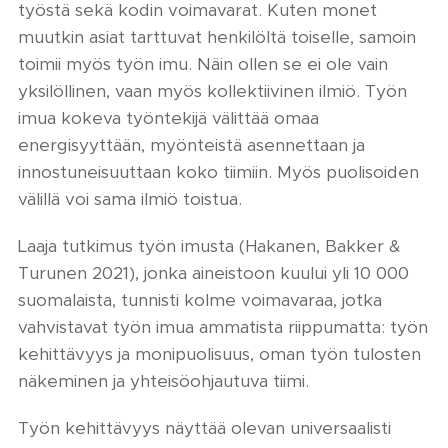
työstä sekä kodin voimavarat. Kuten monet
muutkin asiat tarttuvat henkilöltä toiselle, samoin
toimii myös työn imu. Näin ollen se ei ole vain
yksilöllinen, vaan myös kollektiivinen ilmiö. Työn
imua kokeva työntekijä välittää omaa
energisyyttään, myönteistä asennettaan ja
innostuneisuuttaan koko tiimiin. Myös puolisoiden
välillä voi sama ilmiö toistua.
Laaja tutkimus työn imusta (Hakanen, Bakker &
Turunen 2021), jonka aineistoon kuului yli 10 000
suomalaista, tunnisti kolme voimavaraa, jotka
vahvistavat työn imua ammatista riippumatta: työn
kehittävyys ja monipuolisuus, oman työn tulosten
näkeminen ja yhteisöohjautuva tiimi.
Työn kehittävyys näyttää olevan universaalisti