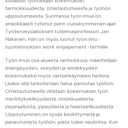
kuvaavat työntekijän kokemukset
tarmokkuudesta, omistautumisesta ja työhön
uppoutumisesta. Suomessa työn imua on
ansiokkaasti tutkinut parin vuosikymmenen ajan
Työterveyslaitoksen tutkimusprofessori Jari
Hakanen. Hän on myös luonut työn imu -
suomennoksen work engagement -termille.
Työn imun osa-alueista tarmokkuus määritellään
energisyyden, vireyden ja sinnikkyyden
kokemuksiksi myös vastoinkäymisen hetkinä.
Lisäksi sillä tarkoitetaan halua panostaa työhön.
Omistautumisella viitataan kokemuksiin työn
merkityksellisyydestä, innokkuudesta,
inspiraatiosta, ylpeydestä ja haasteellisuudesta.
Uppoutuminen on syvää keskittymistä ja
paneutumista työhön, joista tulee nautintoa. Kun