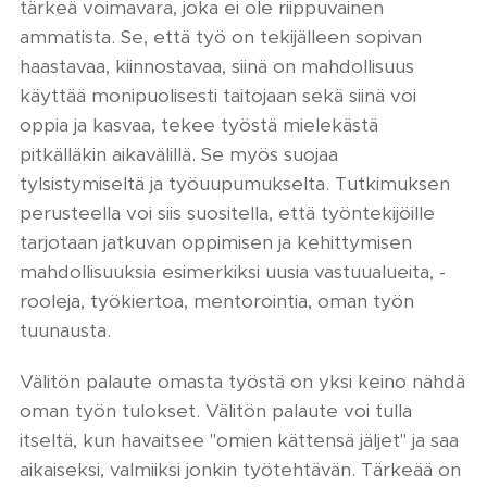
tärkeä voimavara, joka ei ole riippuvainen
ammatista. Se, että työ on tekijälleen sopivan
haastavaa, kiinnostavaa, siinä on mahdollisuus
käyttää monipuolisesti taitojaan sekä siinä voi
oppia ja kasvaa, tekee työstä mielekästä
pitkälläkin aikavälillä. Se myös suojaa
tylsistymiseltä ja työuupumukselta. Tutkimuksen
perusteella voi siis suositella, että työntekijöille
tarjotaan jatkuvan oppimisen ja kehittymisen
mahdollisuuksia esimerkiksi uusia vastuualueita, -
rooleja, työkiertoa, mentorointia, oman työn
tuunausta.
Välitön palaute omasta työstä on yksi keino nähdä
oman työn tulokset. Välitön palaute voi tulla
itseltä, kun havaitsee "omien kättensä jäljet" ja saa
aikaiseksi, valmiiksi jonkin työtehtävän. Tärkeää on