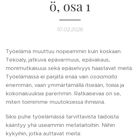
ö, osa 1
10.02.2026
Työelämä muuttuu nopeammin kuin koskaan.
Tekoäly, jatkuva epävarmuus, epävakaus,
monimutkaisuus sekä epäselvyys haastavat meitä.
Työelämässä ei pärjätä enää vain
osaamalla
enemmän, vaan ymmärtämällä itseään, toisia ja
kokonaisuuksia paremmin. Ratkaisevaa on se,
miten toimimme muutoksessa ihmisinä.
Siksi puhe työelämässä tarvittavista taidoista
kääntyy yhä useammin metataitoihin. Niihin
kykyihin, jotka auttavat meitä: