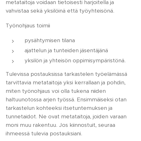
metataitoja voidaan tietoisesti harjoitella ja
vahvistaa sekä yksilöinä että työyhteisönä.
Työnohjaus toimii
pysähtymisen tilana
ajattelun ja tunteiden jäsentäjänä
yksilön ja yhteisön oppimisympäristönä.
Tulevissa postauksissa tarkastelen työelämässä
tarvittavia metataitoja yksi kerrallaan ja pohdin,
miten työnohjaus voi olla tukena niiden
haltuunotossa arjen työssä. Ensimmäiseksi otan
tarkastelun kohteeksi itsetuntemuksen ja
tunnetaidot. Ne ovat metataitoja, joiden varaan
moni muu rakentuu. Jos kiinnostuit, seuraa
ihmeessä tulevia postauksiani.